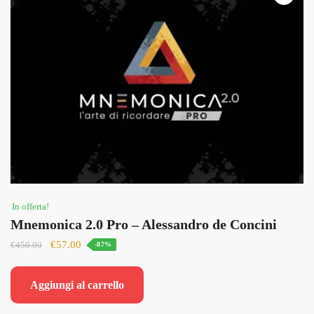
In offerta!
Mnemonica 2.0 Pro – Alessandro de Concini
Il
Il
€
57.00
€
450.00
-87%
prezzo
prezzo
originale
attuale
Aggiungi al carrello
era:
è:
€450.00.
€57.00.