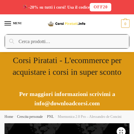
OFF20
-20% su tutti i corsi! Usa il codice
Skip
Skip
to
to
MENU
0
navigation
content
Cerca:
Cerca
Corsi Piratati - L'ecommerce per
acquistare i corsi in super sconto
Per maggiori informazioni scrivimi a
info@downloadcorsi.com
Home
/
Crescita personale
/
PNL
/
Mnemonica 2.0 Pro – Alessandro de Concini