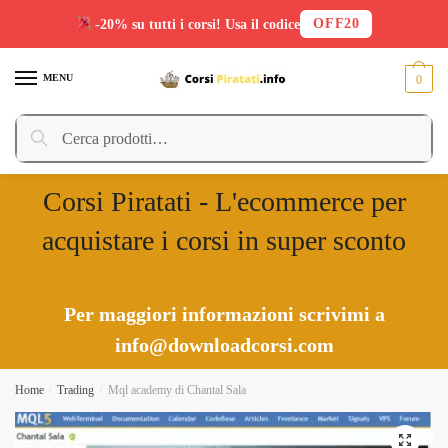
OFF20
-20% su tutti i corsi! Usa il codice
Skip
Skip
to
to
MENU
0
navigation
content
Cerca:
Cerca
Corsi Piratati - L'ecommerce per
acquistare i corsi in super sconto
Per maggiori informazioni scrivimi a
info@downloadcorsi.com
Home
/
Trading
/
Mql academy di Chantal Sala