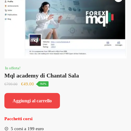
In offerta!
Mql academy di Chantal Sala
Il
Il
€
49.00
€
799.00
-94%
prezzo
prezzo
originale
attuale
Aggiungi al carrello
era:
è:
€799.00.
€49.00.
Pacchetti corsi
5 corsi a 199 euro