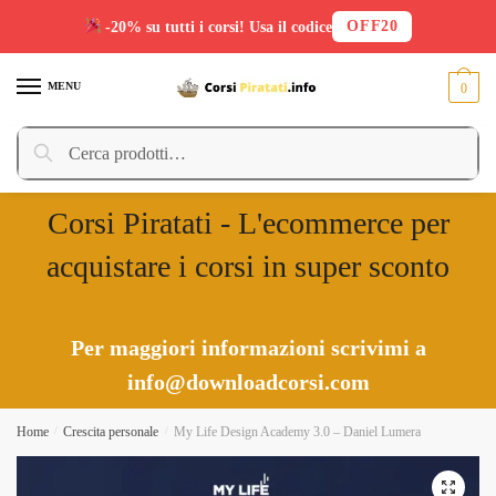
OFF20
-20% su tutti i corsi! Usa il codice
Skip
Skip
to
to
MENU
0
navigation
content
Cerca:
Cerca
Corsi Piratati - L'ecommerce per
acquistare i corsi in super sconto
Per maggiori informazioni scrivimi a
info@downloadcorsi.com
Home
/
Crescita personale
/
My Life Design Academy 3.0 – Daniel Lumera