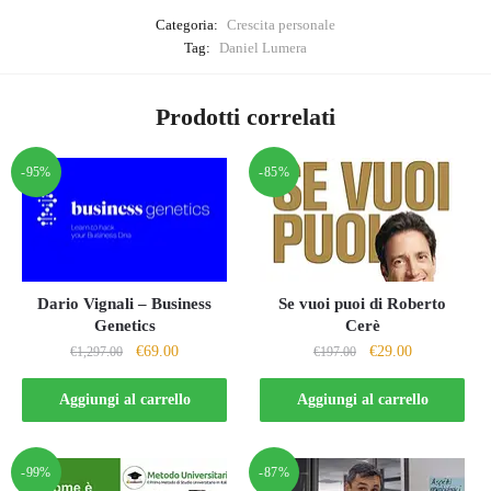
Categoria:
Crescita personale
Tag:
Daniel Lumera
Prodotti correlati
-95%
-85%
Dario Vignali – Business
Se vuoi puoi di Roberto
Genetics
Cerè
Il
Il
Il
Il
€
69.00
€
29.00
€
1,297.00
€
197.00
prezzo
prezzo
prezzo
prezzo
originale
attuale
originale
attuale
Aggiungi al carrello
Aggiungi al carrello
era:
è:
era:
è:
€1,297.00.
€69.00.
€197.00.
€29.00.
-99%
-87%