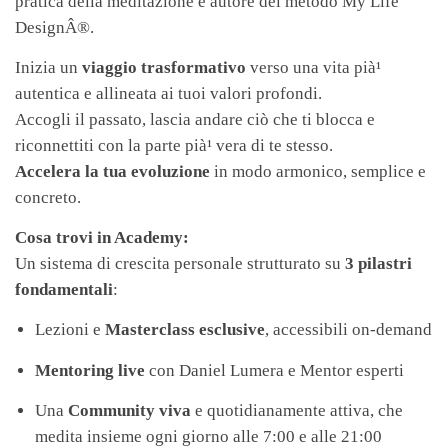
pratica della meditazione e autore del metodo My Life
DesignÂ®.
Inizia un
viaggio trasformativo
verso una vita pià¹
autentica e allineata ai tuoi valori profondi.
Accogli il passato, lascia andare ciò che ti blocca e
riconnettiti con la parte pià¹ vera di te stesso.
Accelera la tua evoluzione
in modo armonico, semplice e
concreto.
Cosa trovi in Academy:
Un sistema di crescita personale strutturato su
3 pilastri
fondamentali
:
Lezioni e
Masterclass esclusive
, accessibili on-demand
Mentoring live
con Daniel Lumera e Mentor esperti
Una
Community viva
e quotidianamente attiva, che
medita insieme ogni giorno alle 7:00 e alle 21:00