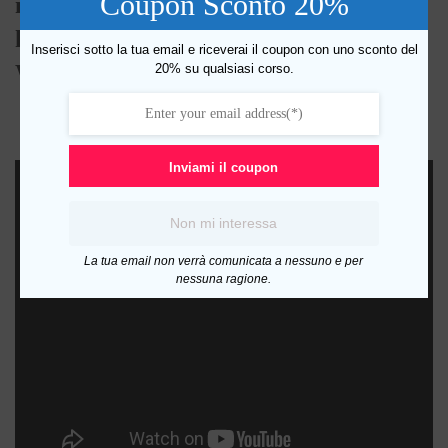
Coupon Sconto 20%
maniera veloce, sicura, intelligente, che
ho messo a punto in 9 anni di sviluppo
Inserisci sotto la tua email e riceverai il coupon con uno sconto del
WordPress.
20% su qualsiasi corso.
Inviami il coupon
Non mi interessa
La tua email non verrà comunicata a nessuno e per
nessuna ragione.