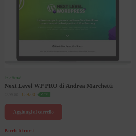
In offerta!
Next Level WP PRO di Andrea Marchetti
Il
Il
€
39.00
€
399.00
-90%
prezzo
prezzo
originale
attuale
Aggiungi al carrello
era:
è:
€399.00.
€39.00.
Pacchetti corsi