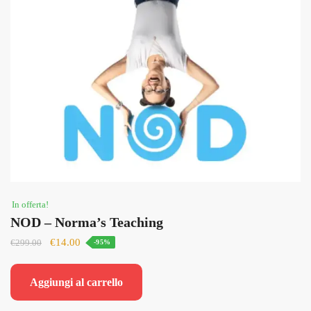
In offerta!
NOD – Norma’s Teaching
Il
Il
€
14.00
€
299.00
-95%
prezzo
prezzo
originale
attuale
Aggiungi al carrello
era:
è:
€299.00.
€14.00.