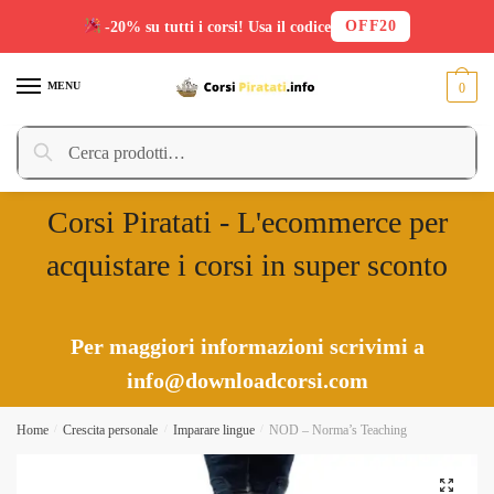
OFF20
-20% su tutti i corsi! Usa il codice
Skip
Skip
to
to
MENU
0
navigation
content
Cerca:
Cerca
Corsi Piratati - L'ecommerce per
acquistare i corsi in super sconto
Per maggiori informazioni scrivimi a
info@downloadcorsi.com
Home
/
Crescita personale
/
Imparare lingue
/
NOD – Norma’s Teaching