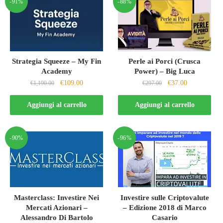
-91%
-88%
Strategia Squeeze – My Fin
Perle ai Porci (Crusca
Academy
Power) – Big Luca
Il
Il
Il
Il
€
109.00
€
37.00
€
1,190.00
€
297.00
prezzo
prezzo
prezzo
prezzo
originale
attuale
originale
attuale
Aggiungi al carrello
Aggiungi al carrello
era:
è:
era:
è:
€1,190.00.
€109.00.
€297.00.
€37.00.
-90%
-96%
Masterclass: Investire Nei
Investire sulle Criptovalute
Mercati Azionari –
– Edizione 2018 di Marco
Alessandro Di Bartolo
Casario