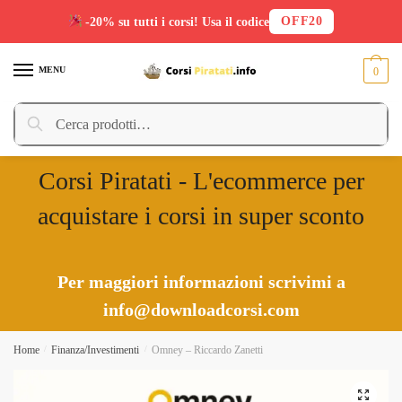
OFF20
-20% su tutti i corsi! Usa il codice
Skip
Skip
to
to
MENU
0
navigation
content
Cerca:
Cerca
Corsi Piratati - L'ecommerce per
acquistare i corsi in super sconto
Per maggiori informazioni scrivimi a
info@downloadcorsi.com
Home
/
Finanza/Investimenti
/
Omney – Riccardo Zanetti