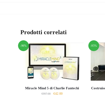
Prodotti correlati
-96%
-95%
Miracle Mind 5 di Charlie Fantechi
Costruisc
Il
Il
€
42.00
€
997.00
prezzo
prezzo
originale
attuale