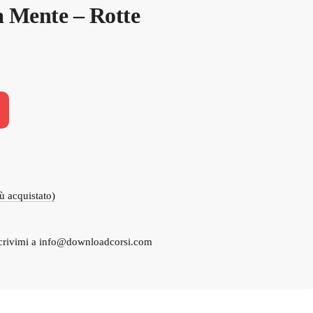
a Mente – Rotte
iù acquistato)
crivimi a
info@downloadcorsi.com