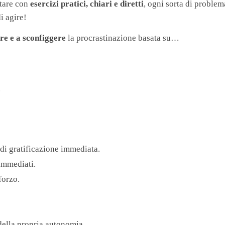
ntare con
esercizi pratici, chiari e diretti
, ogni sorta di problem
i agire!
re e a sconfiggere
la procrastinazione basata su…
.
di gratificazione immediata.
 immediati.
forzo.
della propria autonomia.