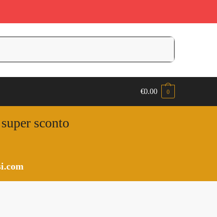
€
0.00
0
n super sconto
i.com