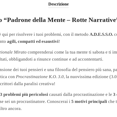
Descrizione
so “Padrone della Mente – Rotte Narrative
 qui per risolvere i tuoi problemi, con il metodo
A.D.E.S.S.O.
co
ento
agili, compatti ed esaustivi
!
zionale Mirato
comprenderai come la tua mente ti sabota e ti im
ultati, obbligandoti a rinunce continue e ad accontentarti.
ione dei tuoi pensieri e una filosofia del pensiero più sana, pa
stica con
Procrastinazione K.O. 3.0
, la nuovissima edizione (3.0
crittori dalla paralisi creativa!
i
3 problemi più pericolosi
causati dalla procrastinazione e le
3 
se sei un procrastinatore. Conoscerai i
5 motivi principali
che t
altro ancora.