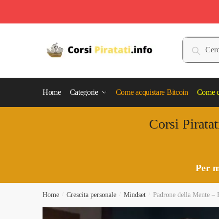
Skip
Skip
to
to
Cerca:
Cerca
navigation
content
Home
Categorie
Come acquistare Bitcoin
Come c
Corsi Piratat
Per m
Home
/
Crescita personale
/
Mindset
/
Padrone della Mente – 