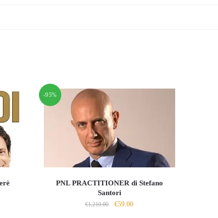
-95%
erè
PNL PRACTITIONER di Stefano
Santori
Il
Il
€
59.00
o
€
1,210.00
prezzo
prezzo
le