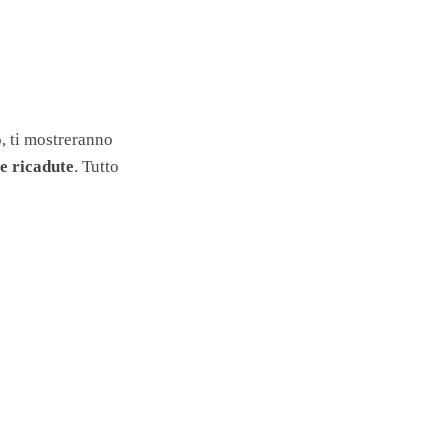
o
, ti mostreranno
le ricadute
. Tutto