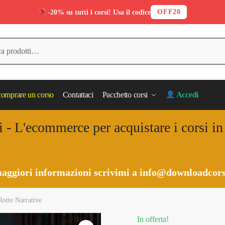
OFF20
-20% su tutti i corsi! Usa il codice
omprare un corso
Contattaci
Pacchetto corsi
Accedi
i - L'ecommerce per acquistare i corsi i
aggiori informazioni scrivimi a
info@downloadcors
Rotte Narrative
In offerta!