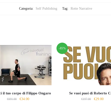
Categoria:
Self Publishing
Tag:
Rotte Narrative
-85%
i il tuo corpo di Filippo Ongaro
Se vuoi puoi di Roberto C
Il
Il
Il
Il
€
34.00
€
29.00
€
691.00
€
197.00
prezzo
prezzo
prezzo
prezz
originale
attuale
originale
attua