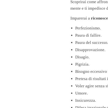
Scoprirai come affro
mente e ti impedisce d
Imparerai a
riconosce
Perfezionismo.
Paura di fallire.
Paura del successo
Disapprovazione.
Disagio.
Pigrizia.
Bisogno eccessivo 
Pretesa di risultati
Voler agire senza s
Umore.
Insicurezza.
Difesa irrazionale 