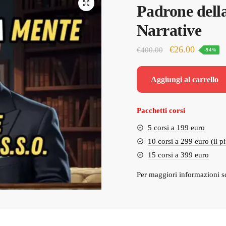
Padrone dell
Narrative
Il
Il
€
26.00
€
400.00
-94%
prezzo
prezzo
originale
attuale
Aggiungi al carrello
era:
è:
€400.00.
€26.00.
Pacchetti corsi
5 corsi a 199 euro
10 corsi a 299 euro (il p
15 corsi a 399 euro
Per maggiori informazioni s