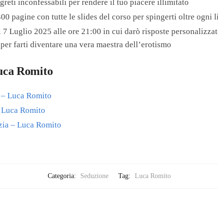
segreti inconfessabili per rendere il tuo piacere illimitato
00 pagine con tutte le slides del corso per spingerti oltre ogni l
7 Luglio 2025 alle ore 21:00 in cui darò risposte personalizzate
per farti diventare una vera maestra dell’erotismo
Luca Romito
e – Luca Romito
– Luca Romito
izia – Luca Romito
Categoria:
Seduzione
Tag:
Luca Romito