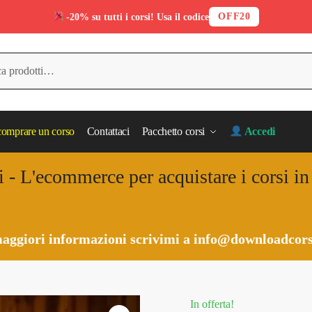
OFF20
-20% su tutti i corsi! Usa il codice
omprare un corso
Contattaci
Pacchetto corsi
Accedi
i - L'ecommerce per acquistare i corsi i
aggiori informazioni scrivimi a
info@downloadcors
In offerta!