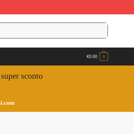
€
0.00
0
n super sconto
i.com