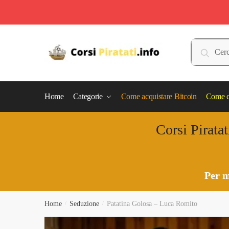
Skip
Skip
to
to
Cerca:
Cerca
navigation
content
Home
Categorie
Come acquistare Bitcoin
Come c
Corsi Piratat
Per m
Home
/
Seduzione
/
Patatina Golosa – Luca Romito