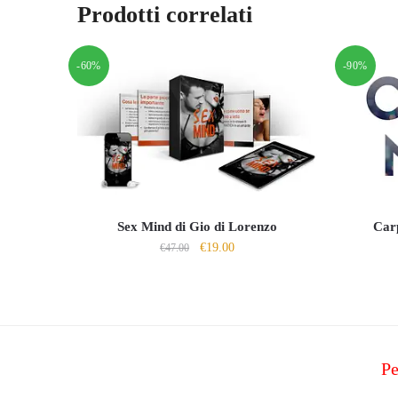
Prodotti correlati
-60%
-90%
Sex Mind di Gio di Lorenzo
Carp
Il
Il
€
19.00
€
47.00
prezzo
prezzo
originale
attuale
era:
è:
€47.00.
€19.00.
Pe