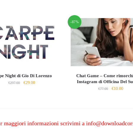
-87%
e Night di Gio Di Lorenzo
Chat Game – Come rimorchi
Instagram di Officina Del Su
Il
Il
€
29.00
€
297.00
Il
Il
€
10.00
prezzo
prezzo
€
77.00
prezzo
prezz
originale
attuale
originale
attual
era:
è:
era:
è:
€297.00.
€29.00.
€77.00.
€10.0
r maggiori informazioni scrivimi a
info@downloadcor