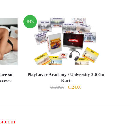
-94%
are su
PlayLover Academy / University 2.0 Go
ccesso
Kart
Il
Il
€
124.00
€
1,999.00
o
prezzo
prezzo
e
originale
attuale
era:
è:
0.
€1,999.00.
€124.00.
si.com