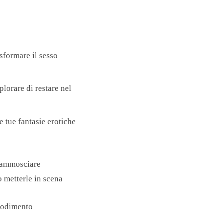
sformare il sesso
lorare di restare nel
e tue fantasie erotiche
o ammosciare
o metterle in scena
 godimento