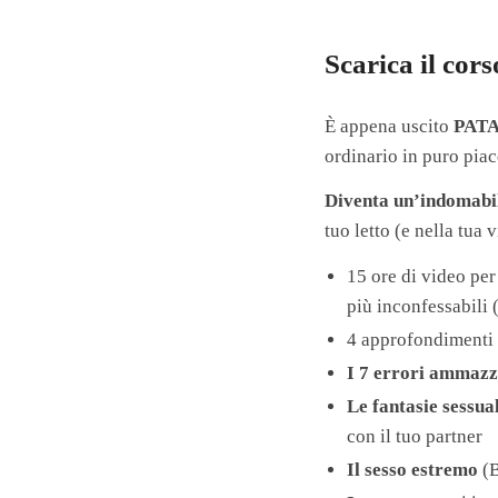
Scarica il cor
È appena uscito
PAT
ordinario in puro pia
Diventa un’indomabi
tuo letto (e nella t
15 ore di video per
più inconfessabili 
4 approfondimenti 
I 7 errori ammaz
Le fantasie sessual
con il tuo partner
Il sesso estremo
(B