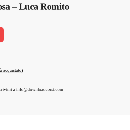
osa – Luca Romito
iù acquistato)
crivimi a
info@downloadcorsi.com