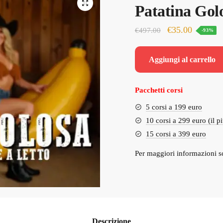
Patatina Gol
Il
Il
€
35.00
€
497.00
-93%
prezzo
prezzo
originale
attuale
Aggiungi al carrello
era:
è:
€497.00.
€35.00.
Pacchetti corsi
5 corsi a 199 euro
10 corsi a 299 euro (il p
15 corsi a 399 euro
Per maggiori informazioni s
Descrizione