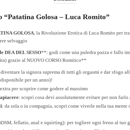
so “Patatina Golosa – Luca Romito”
ATINA GOLOSA
, la Rivoluzione Erotica di Luca Romito per tra
cere selvaggio
le
DEA DEL SESSO
**: godi come una puledra pazza e fallo imp
ua vita) grazie al NUOVO CORSO Romitico**
 diventare la signora suprema di tutti gli orgasmi e dar sfogo all
(disponibile per un anno)!
extra per scoprire come godere al massimo
zapiacere
: scopri cosa devi assolutamente evitare per non farl
i
: da sola o in compagnia, scopri come viverle nella tua mente 
DSM, fellatio, anal e squirting): per togliere ogni freno al tuo