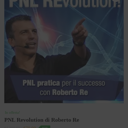
In offerta!
PNL Revolution di Roberto Re
Il
Il
€
79.00
-93%