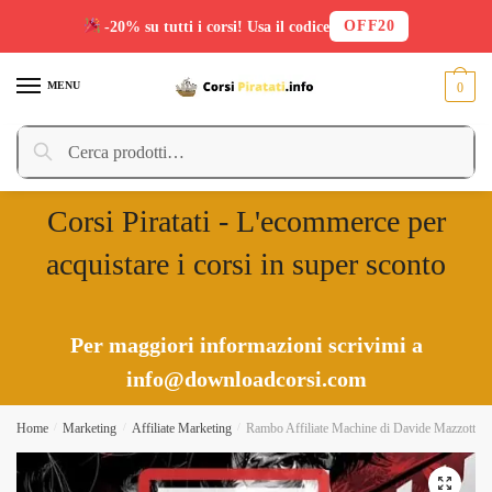
OFF20
-20% su tutti i corsi! Usa il codice
Skip
Skip
to
to
MENU
0
navigation
content
Cerca:
Cerca
Corsi Piratati - L'ecommerce per
acquistare i corsi in super sconto
Per maggiori informazioni scrivimi a
info@downloadcorsi.com
Home
/
Marketing
/
Affiliate Marketing
/
Rambo Affiliate Machine di Davide Mazzotta