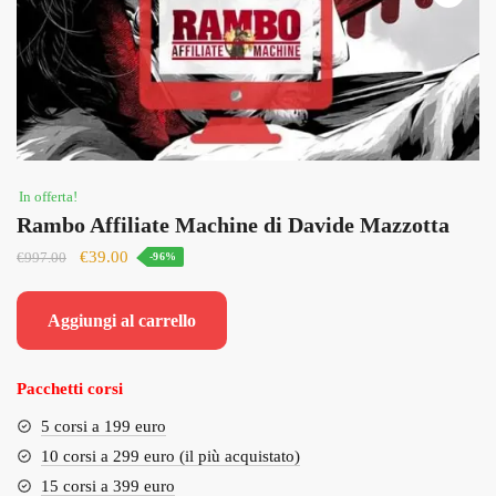
In offerta!
Rambo Affiliate Machine di Davide Mazzotta
Il
Il
€
39.00
€
997.00
-96%
prezzo
prezzo
originale
attuale
Aggiungi al carrello
era:
è:
€997.00.
€39.00.
Pacchetti corsi
5 corsi a 199 euro
10 corsi a 299 euro (il più acquistato)
15 corsi a 399 euro