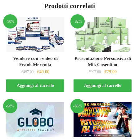
Prodotti correlati
-90%
-92%
Vendere con i video di
Presentazione Persuasiva di
Frank Merenda
Mik Cosentino
Il
Il
Il
Il
€
49.00
€
79.00
€
497.00
€
997.00
prezzo
prezzo
prezzo
prezzo
originale
attuale
originale
attuale
Aggiungi al carrello
Aggiungi al carrello
era:
è:
era:
è:
€497.00.
€49.00.
€997.00.
€79.00.
-96%
-88%