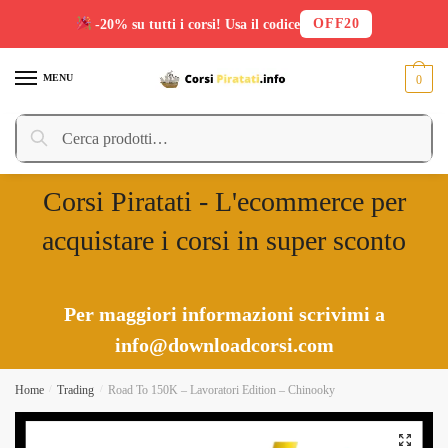
OFF20
-20% su tutti i corsi! Usa il codice
Skip
Skip
to
to
MENU
0
navigation
content
Cerca:
Cerca
Corsi Piratati - L'ecommerce per
acquistare i corsi in super sconto
Per maggiori informazioni scrivimi a
info@downloadcorsi.com
Home
/
Trading
/
Road To 150K – Lavoratori Edition – Chinooky