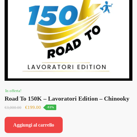
In offerta!
Road To 150K – Lavoratori Edition – Chinooky
Il
Il
€
199.00
€
3,000.00
-93%
prezzo
prezzo
originale
attuale
Aggiungi al carrello
era:
è:
€3,000.00.
€199.00.