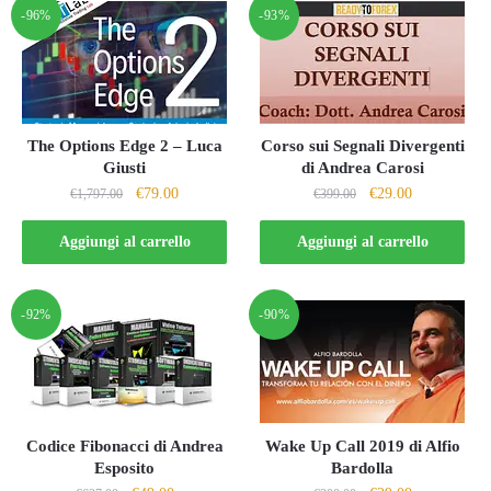
-96%
-93%
The Options Edge 2 – Luca
Corso sui Segnali Divergenti
Giusti
di Andrea Carosi
Il
Il
Il
Il
€
79.00
€
29.00
€
1,797.00
€
399.00
prezzo
prezzo
prezzo
prezzo
originale
attuale
originale
attuale
Aggiungi al carrello
Aggiungi al carrello
era:
è:
era:
è:
€1,797.00.
€79.00.
€399.00.
€29.00.
-92%
-90%
Codice Fibonacci di Andrea
Wake Up Call 2019 di Alfio
Esposito
Bardolla