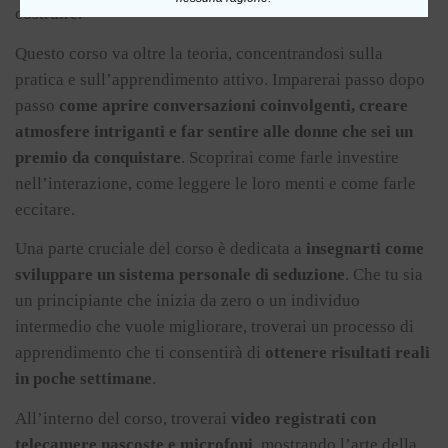
costruire.
Questo corso va oltre la teoria, concentrandosi sulla
pratica e sull’apprendimento attivo. Imparerai passo dopo
passo
come aprire conversazioni coinvolgenti, creare
atmosfere intriganti e far sentire alle donne che sei un
premio da conquistare
. Scoprirai come farle investire
nell’interazione, come leggere le loro menti e come farle
eccitare.
Una parte cruciale del corso è dedicata a
insegnarti come
sviluppare un sistema personale di seduzione
. Che tu sia
un principiante che inizia da zero o un individuo
intermedio che vuole migliorare, troverai un processo di
apprendimento che ti consentirà di
ottenere risultati reali
in poche settimane
.
All’interno del corso, troverai
video registrati con
telecamere nascoste e microfoni
, mostrando l’arte della