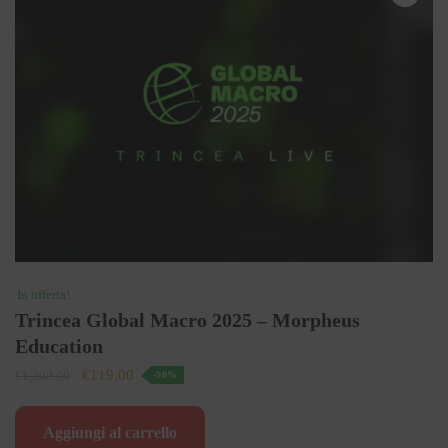
In offerta!
Trincea Global Macro 2025 – Morpheus
Education
Il
Il
€
119.00
€
1,200.00
-90%
prezzo
prezzo
originale
attuale
Aggiungi al carrello
era:
è: