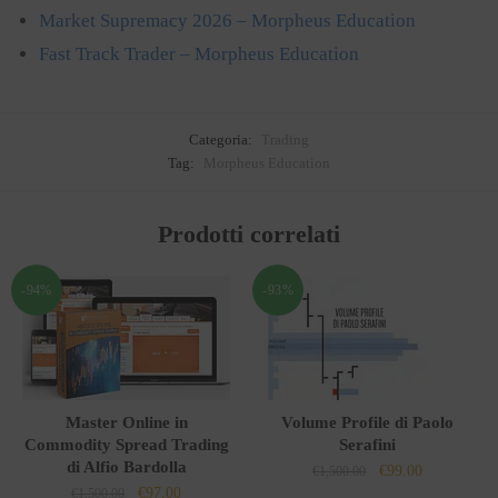
Market Supremacy 2026 – Morpheus Education
Fast Track Trader – Morpheus Education
Categoria:
Trading
Tag:
Morpheus Education
Prodotti correlati
-94%
-93%
Master Online in
Volume Profile di Paolo
Commodity Spread Trading
Serafini
di Alfio Bardolla
Il
Il
€
99.00
€
1,500.00
Il
Il
€
97.00
€
1,500.00
prezzo
prezzo