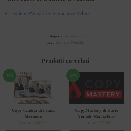
Daniele D'Ausilio - Ecommerce Veloce
Categoria:
Ecommerce
Tag:
Daniele D'Ausilio
Prodotti correlati
-91%
-90%
Copy vendita di Frank
CopyMastery di Dario
Merenda
Vignali (Marketers)
Il
Il
Il
Il
€
49.00
€
39.00
€
547.00
€
397.00
prezzo
prezzo
prezzo
prezzo