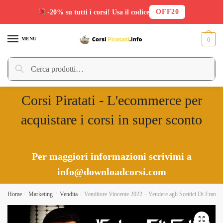
OFF20
-20% su tutti i corsi! Usa il codice
Skip
Skip
to
to
MENU
0
navigation
content
Cerca:
Cerca
Corsi Piratati - L'ecommerce per
acquistare i corsi in super sconto
Per maggiori informazioni scrivimi a
info@downloadcorsi.com
Home
/
Marketing
/
Vendita
/
Venditore Vincente 2022 – Vendere agli Scettici Di Frank