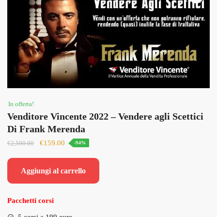
In offerta!
Venditore Vincente 2022 – Vendere agli Scettici
Di Frank Merenda
Il
Il
€
159.00
€
2,500.00
-94%
prezzo
prezzo
originale
attuale
Aggiungi al carrello
era:
è:
€2,500.00.
€159.00.
Pacchetti corsi