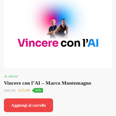
In offerta!
Vincere con l’AI – Marco Montemagno
Il
Il
€
35.00
€
497.00
-93%
prezzo
prezzo
originale
attuale
Aggiungi al carrello
era:
è:
€497.00.
€35.00.