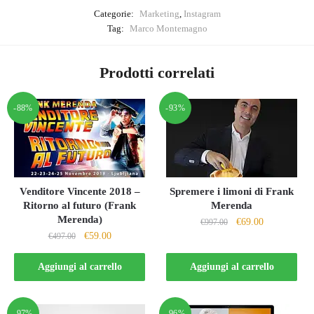
Categorie:
Marketing
,
Instagram
Tag:
Marco Montemagno
Prodotti correlati
-88%
-93%
Venditore Vincente 2018 –
Spremere i limoni di Frank
Ritorno al futuro (Frank
Merenda
Merenda)
Il
Il
€
69.00
€
997.00
Il
Il
€
59.00
€
497.00
prezzo
prezzo
prezzo
prezzo
originale
attuale
originale
attuale
Aggiungi al carrello
Aggiungi al carrello
era:
è:
era:
è:
€997.00.
€69.00.
€497.00.
€59.00.
-97%
-96%