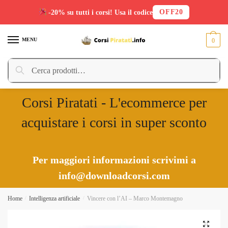
OFF20
-20% su tutti i corsi! Usa il codice
Skip
Skip
to
to
MENU
0
navigation
content
Cerca:
Cerca
Corsi Piratati - L'ecommerce per
acquistare i corsi in super sconto
Per maggiori informazioni scrivimi a
info@downloadcorsi.com
Home
/
Intelligenza artificiale
/
Vincere con l’AI – Marco Montemagno