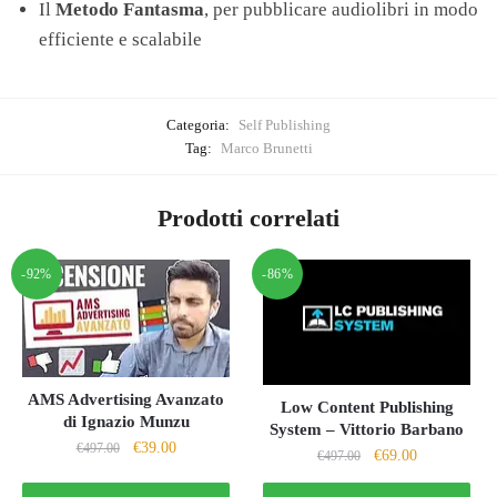
Il
Metodo Fantasma
, per pubblicare audiolibri in modo
efficiente e scalabile
Categoria:
Self Publishing
Tag:
Marco Brunetti
Prodotti correlati
-92%
-86%
AMS Advertising Avanzato
Low Content Publishing
di Ignazio Munzu
System – Vittorio Barbano
Il
Il
€
39.00
€
497.00
Il
Il
€
69.00
€
497.00
prezzo
prezzo
prezzo
prezzo
originale
attuale