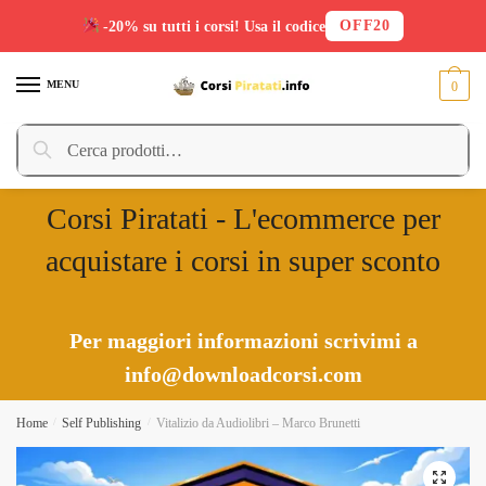
OFF20
-20% su tutti i corsi! Usa il codice
Skip
Skip
to
to
MENU
0
navigation
content
Cerca:
Cerca
Corsi Piratati - L'ecommerce per
acquistare i corsi in super sconto
Per maggiori informazioni scrivimi a
info@downloadcorsi.com
Home
/
Self Publishing
/
Vitalizio da Audiolibri – Marco Brunetti