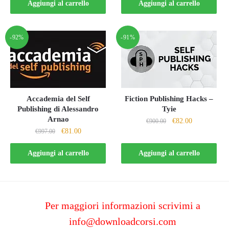
originale
attuale
Aggiungi al carrello
Aggiungi al carrello
era:
è:
era:
è:
€497.00.
€39.00.
€497.00.
€69.00.
-92%
-91%
Accademia del Self
Fiction Publishing Hacks –
Publishing di Alessandro
Tyie
Arnao
Il
Il
€
82.00
€
900.00
Il
Il
€
81.00
€
997.00
prezzo
prezzo
prezzo
prezzo
originale
attuale
originale
attuale
Aggiungi al carrello
Aggiungi al carrello
era:
è:
era:
è:
€900.00.
€82.00.
€997.00.
€81.00.
Per maggiori informazioni scrivimi a
info@downloadcorsi.com