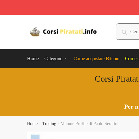
Skip
Skip
to
to
Cerca:
Cerca
navigation
content
Home
Categorie
Come acquistare Bitcoin
Come c
Corsi Piratat
Per m
Home
/
Trading
/
Volume Profile di Paolo Serafini