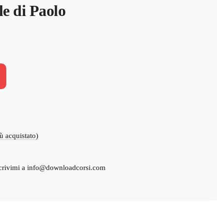
e di Paolo
.
iù acquistato)
crivimi a
info@downloadcorsi.com