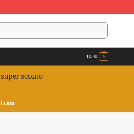
€
0.00
0
n super sconto
i.com