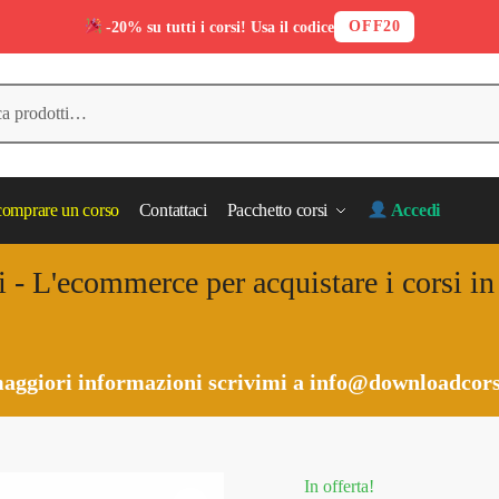
OFF20
-20% su tutti i corsi! Usa il codice
omprare un corso
Contattaci
Pacchetto corsi
Accedi
i - L'ecommerce per acquistare i corsi i
aggiori informazioni scrivimi a
info@downloadcors
In offerta!