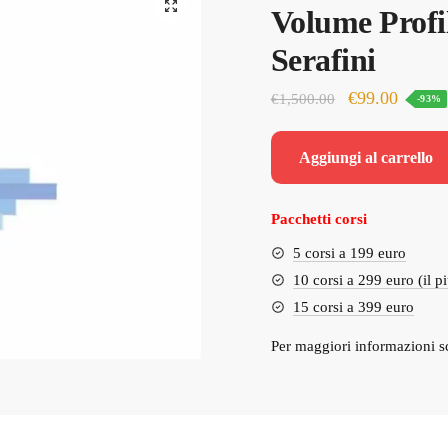
Volume Profil
Serafini
Il
Il
€
99.00
€
1,500.00
-93%
prezzo
prezzo
originale
attuale
Aggiungi al carrello
era:
è:
€1,500.00.
€99.00
Pacchetti corsi
5 corsi a 199 euro
10 corsi a 299 euro (il p
15 corsi a 399 euro
Per maggiori informazioni s