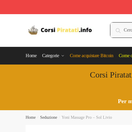
Skip
Skip
to
to
Cerca:
Cerca
navigation
content
Home
Categorie
Come acquistare Bitcoin
Come c
Corsi Piratat
Per m
Home
/
Seduzione
/
Yoni Massage Pro – Sol Livio