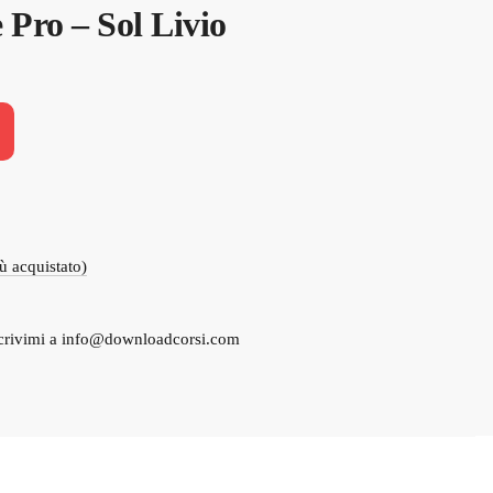
 Pro – Sol Livio
.
iù acquistato)
crivimi a
info@downloadcorsi.com