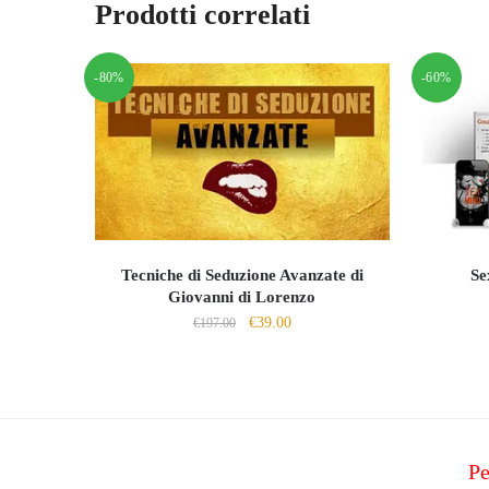
Prodotti correlati
-80%
-60%
Tecniche di Seduzione Avanzate di
Se
Giovanni di Lorenzo
Il
Il
€
39.00
€
197.00
prezzo
prezzo
originale
attuale
era:
è:
€197.00.
€39.00.
Pe