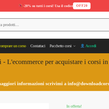
OFF20
-20% su tutti i corsi! Usa il codice
omprare un corso
Contattaci
Pacchetto corsi
Accedi
i - L'ecommerce per acquistare i corsi i
aggiori informazioni scrivimi a
info@downloadcors
In offerta!