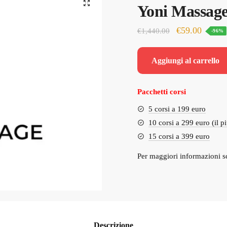
Yoni Massage
Il
Il
€
59.00
€
1,440.00
-96%
prezzo
prezzo
originale
attuale
Aggiungi al carrello
era:
è:
€1,440.00.
€59.00
Pacchetti corsi
5 corsi a 199 euro
10 corsi a 299 euro (il p
15 corsi a 399 euro
Per maggiori informazioni s
Descrizione