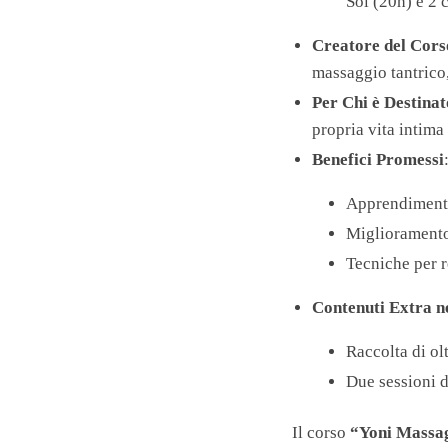
Sol (20h) e 2 
Creatore del Cors
massaggio tantrico,
Per Chi è Destinat
propria vita intima
Benefici Promessi
Apprendimento 
Miglioramento
Tecniche per r
Contenuti Extra n
Raccolta di olt
Due sessioni d
Il corso
“Yoni Massa