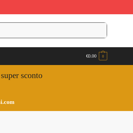
€
0.00
0
n super sconto
i.com