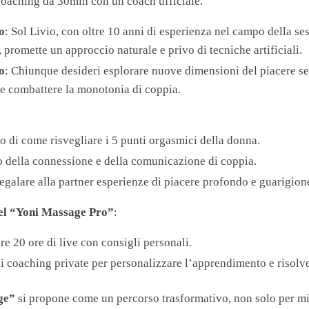
coaching da 30min con un coach ufficiale.
o
: Sol Livio, con oltre 10 anni di esperienza nel campo della ses
 promette un approccio naturale e privo di tecniche artificiali.
o
: Chiunque desideri esplorare nuove dimensioni del piacere se
 e combattere la monotonia di coppia.
:
di come risvegliare i 5 punti orgasmici della donna.
 della connessione e della comunicazione di coppia.
egalare alla partner esperienze di piacere profondo e guarigion
el “Yoni Massage Pro”
:
re 20 ore di live con consigli personali.
i coaching private per personalizzare l’apprendimento e risolve
ge”
si propone come un percorso trasformativo, non solo per migl