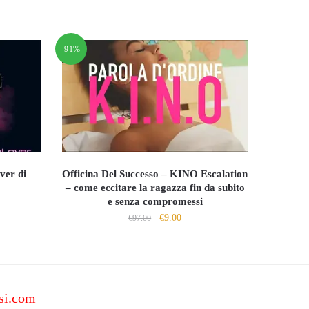
-91%
ver di
Officina Del Successo – KINO Escalation
– come eccitare la ragazza fin da subito
e senza compromessi
Il
Il
€
9.00
o
€
97.00
prezzo
prezzo
le
originale
attuale
era:
è:
0.
€97.00.
€9.00.
si.com