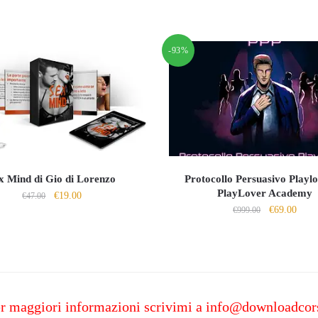
-93%
x Mind di Gio di Lorenzo
Protocollo Persuasivo Playlo
PlayLover Academy
Il
Il
€
19.00
€
47.00
Il
Il
€
69.00
prezzo
prezzo
€
999.00
prezzo
prezz
originale
attuale
originale
attua
era:
è:
era:
è:
€47.00.
€19.00.
€999.00.
€69.0
r maggiori informazioni scrivimi a
info@downloadcor