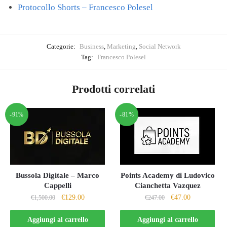
Protocollo Shorts – Francesco Polesel
Categorie:
Business
,
Marketing
,
Social Network
Tag:
Francesco Polesel
Prodotti correlati
-91%
-81%
Bussola Digitale – Marco
Points Academy di Ludovico
Cappelli
Cianchetta Vazquez
Il
Il
Il
Il
€
129.00
€
47.00
€
1,500.00
€
247.00
prezzo
prezzo
prezzo
prezzo
originale
attuale
originale
attuale
Aggiungi al carrello
Aggiungi al carrello