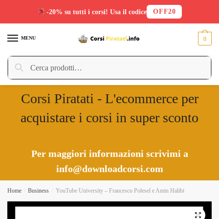
OFF20
-20% su tutti i corsi! Usa il codice
Skip
Skip
to
to
MENU
0
navigation
content
Cerca:
Cerca
Corsi Piratati - L'ecommerce per
acquistare i corsi in super sconto
Per maggiori informazioni scrivimi a
info@downloadcorsi.com
Home
/
Business
/
YouTube University – Francesco Polesel e Amin Halibi