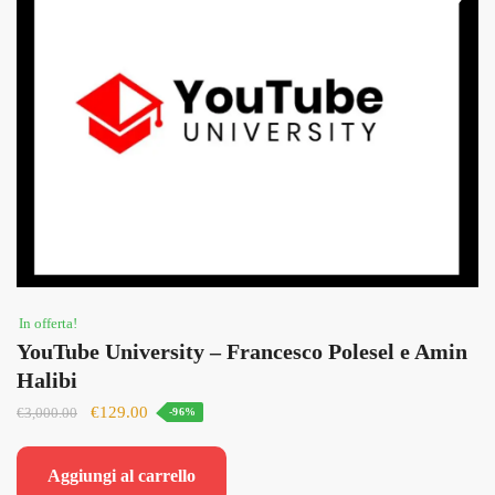
In offerta!
YouTube University – Francesco Polesel e Amin
Halibi
Il
Il
€
129.00
€
3,000.00
-96%
prezzo
prezzo
originale
attuale
Aggiungi al carrello
era:
è: