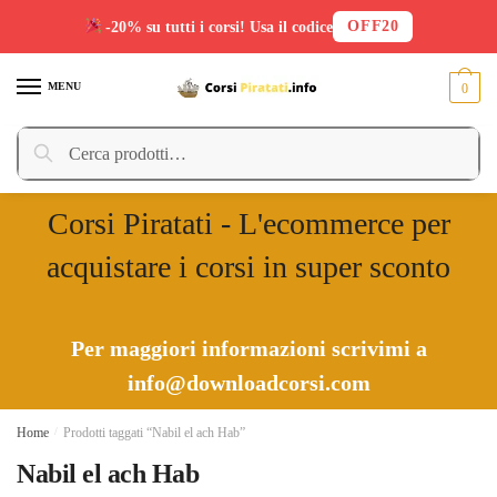
OFF20
-20% su tutti i corsi! Usa il codice
Skip
Skip
to
to
MENU
0
navigation
content
Cerca:
Cerca
Corsi Piratati - L'ecommerce per
acquistare i corsi in super sconto
Per maggiori informazioni scrivimi a
info@downloadcorsi.com
Home
/
Prodotti taggati “Nabil el ach Hab”
Nabil el ach Hab