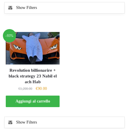
Show Filters
-93%
Revolution billionarire +
black strategy 23 Nabil el
ach Hab
Il
Il
€
90.00
€
1,200.00
prezzo
prezzo
originale
attuale
Aggiungi al carrello
era:
è:
€1,200.00.
€90.00.
Show Filters