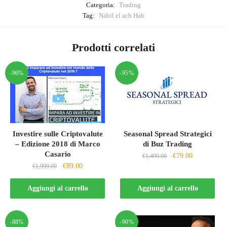
Categoria:
Trading
Tag:
Nabil el ach Hab
Prodotti correlati
-96%
-95%
Investire sulle Criptovalute
Seasonal Spread Strategici
– Edizione 2018 di Marco
di Buz Trading
Casario
Il
Il
€
79.00
€
1,490.00
Il
Il
€
89.00
€
1,999.00
prezzo
prezzo
prezzo
prezzo
originale
attuale
originale
attuale
Aggiungi al carrello
Aggiungi al carrello
era:
è:
era:
è:
€1,490.00.
€79.00.
€1,999.00.
€89.00.
-88%
-90%