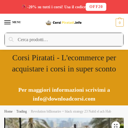
OFF20
-20% su tutti i corsi! Usa il codice
Skip
Skip
to
to
MENU
0
navigation
content
Cerca:
Cerca
Corsi Piratati - L'ecommerce per
acquistare i corsi in super sconto
Per maggiori informazioni scrivimi a
info@downloadcorsi.com
Home
/
Trading
/
Revolution billionarire + black strategy 23 Nabil el ach Hab