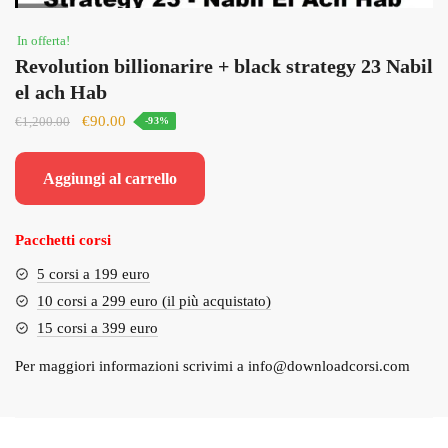
In offerta!
Revolution billionarire + black strategy 23 Nabil
el ach Hab
Il
Il
€
90.00
€
1,200.00
-93%
prezzo
prezzo
originale
attuale
Aggiungi al carrello
era:
è:
€1,200.00.
€90.00.
Pacchetti corsi
5 corsi a 199 euro
10 corsi a 299 euro (il più acquistato)
15 corsi a 399 euro
Per maggiori informazioni scrivimi a
info@downloadcorsi.com