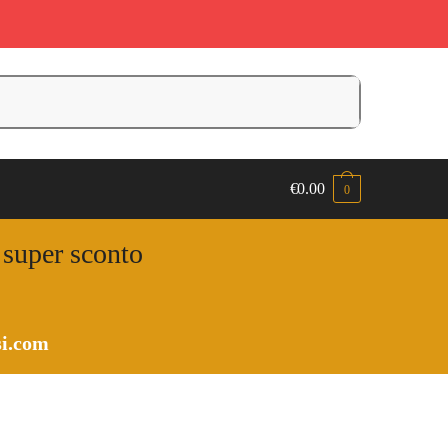
€
0.00
0
n super sconto
i.com