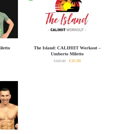
letto
The Island: CALIHIIT Workout –
Umberto Miletto
Il
Il
€
16.00
o
€
169.00
prezzo
prezzo
le
originale
attuale
era:
è:
0.
€169.00.
€16.00.