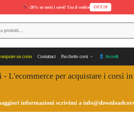
OFF20
-20% su tutti i corsi! Usa il codice
omprare un corso
Contattaci
Pacchetto corsi
Accedi
i - L'ecommerce per acquistare i corsi i
aggiori informazioni scrivimi a
info@downloadcors