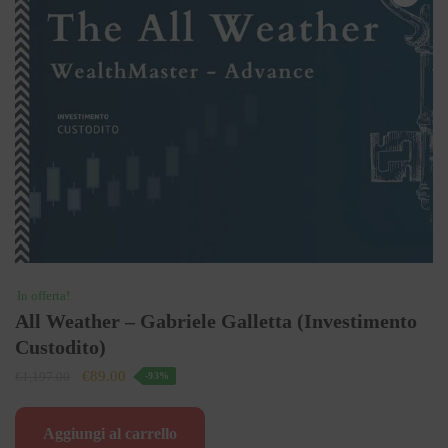
In offerta!
All Weather – Gabriele Galletta (Investimento
Custodito)
Il
Il
€
89.00
€
1,197.00
-93%
prezzo
prezzo
originale
attuale
Aggiungi al carrello
era:
è: