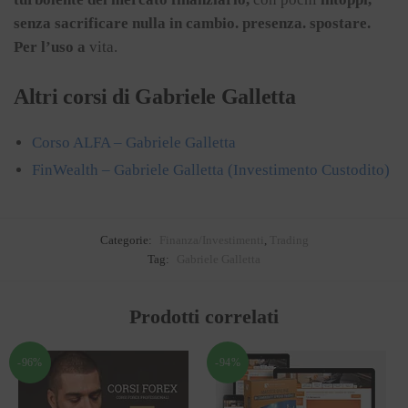
senza
sacrificare
nulla
in
cambio.
presenza.
spostare.
Per
l’uso
a
vita.
Altri corsi di Gabriele Galletta
Corso ALFA – Gabriele Galletta
FinWealth – Gabriele Galletta (Investimento Custodito)
Categorie:
Finanza/Investimenti
,
Trading
Tag:
Gabriele Galletta
Prodotti correlati
-96%
-94%