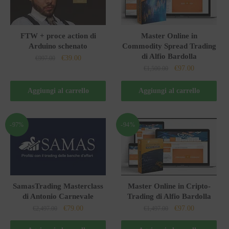
FTW + proce action di
Master Online in
Arduino schenato
Commodity Spread Trading
di Alfio Bardolla
Il
Il
€
39.00
€
997.00
Il
Il
€
97.00
prezzo
prezzo
€
1,500.00
prezzo
prezzo
originale
attuale
originale
attuale
Aggiungi al carrello
Aggiungi al carrello
era:
è:
era:
è:
€997.00.
€39.00.
€1,500.00.
€97.00.
-97%
-94%
SamasTrading Masterclass
Master Online in Cripto-
di Antonio Carnevale
Trading di Alfio Bardolla
Il
Il
Il
Il
€
79.00
€
97.00
€
2,497.00
€
1,497.00
prezzo
prezzo
prezzo
prezzo