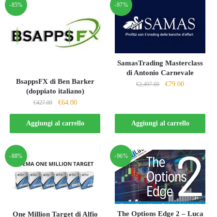
-85%
-97%
SamasTrading Masterclass
di Antonio Carnevale
BsappsFX di Ben Barker
Il
Il
€
79.00
€
2,497.00
(doppiato italiano)
prezzo
prezzo
Il
Il
€
64.00
€
427.00
originale
attuale
prezzo
prezzo
era:
è:
originale
attuale
Aggiungi al carrello
Aggiungi al carrello
€2,497.00.
€79.00.
era:
è:
€427.00.
€64.00.
-88%
-96%
The Options Edge 2 – Luca
One Million Target di Alfio