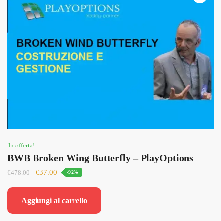
In offerta!
BWB Broken Wing Butterfly – PlayOptions
Il
Il
€
37.00
€
478.00
-92%
prezzo
prezzo
originale
attuale
Aggiungi al carrello
era:
è:
€478.00.
€37.00.