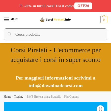
OFF20
-20% su tutti i corsi! Usa il codice
Skip
Skip
to
to
MENU
0
navigation
content
Cerca:
Cerca
Corsi Piratati - L'ecommerce per
acquistare i corsi in super sconto
Per maggiori informazioni scrivimi a
info@downloadcorsi.com
Home
/
Trading
/
BWB Broken Wing Butterfly – PlayOptions