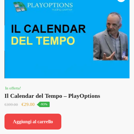
In offerta!
Il Calendar del Tempo – PlayOptions
Il
Il
€
29.00
€
399.00
-93%
prezzo
prezzo
originale
attuale
Aggiungi al carrello
era:
è:
€399.00.
€29.00.