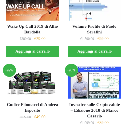
Wake Up Call 2019 di Alfio
Volume Profile di Paolo
Bardolla
Serafini
Il
Il
Il
Il
€
29.00
€
99.00
€
300.00
€
1,500.00
prezzo
prezzo
prezzo
prezzo
originale
attuale
originale
attuale
Aggiungi al carrello
Aggiungi al carrello
era:
è:
era:
è:
€300.00.
€29.00.
€1,500.00.
€99.00.
-92%
-96%
Codice Fibonacci di Andrea
Investire sulle Criptovalute
Esposito
– Edizione 2018 di Marco
Casario
Il
Il
€
49.00
€
627.00
Il
Il
€
89.00
prezzo
prezzo
€
1,999.00