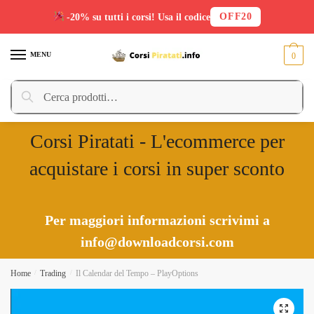
OFF20
-20% su tutti i corsi! Usa il codice
Skip
Skip
to
to
MENU
0
navigation
content
Cerca:
Cerca
Corsi Piratati - L'ecommerce per
acquistare i corsi in super sconto
Per maggiori informazioni scrivimi a
info@downloadcorsi.com
Home
/
Trading
/
Il Calendar del Tempo – PlayOptions