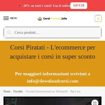
OFF20
-20% su tutti i corsi! Usa il codice
Skip
Skip
to
to
MENU
0
navigation
content
Cerca:
Cerca
Corsi Piratati - L'ecommerce per
acquistare i corsi in super sconto
Per maggiori informazioni scrivimi a
info@downloadcorsi.com
Home
/
Fiscalità
/
Fiscalità Internazionale per Birbantelli – Big Luca