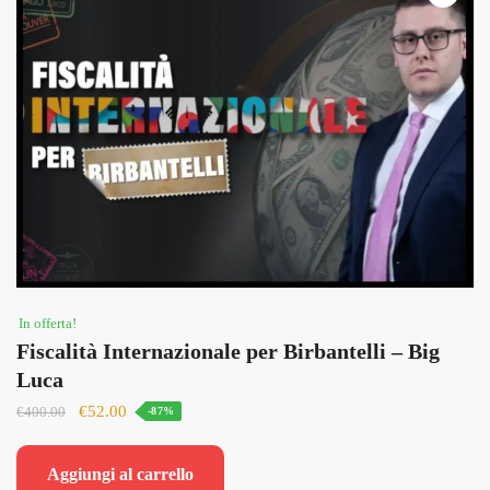
In offerta!
Fiscalità Internazionale per Birbantelli – Big
Luca
Il
Il
€
52.00
€
400.00
-87%
prezzo
prezzo
originale
attuale
Aggiungi al carrello
era:
è: