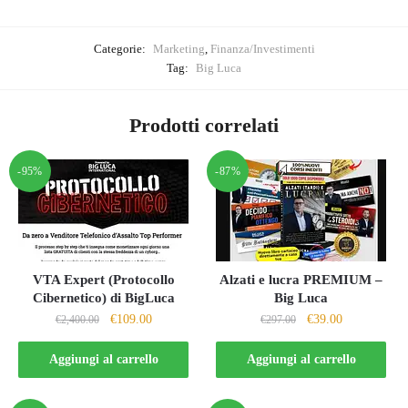
Categorie:
Marketing
,
Finanza/Investimenti
Tag:
Big Luca
Prodotti correlati
-95%
-87%
VTA Expert (Protocollo
Alzati e lucra PREMIUM –
Cibernetico) di BigLuca
Big Luca
Il
Il
Il
Il
€
109.00
€
39.00
€
2,400.00
€
297.00
prezzo
prezzo
prezzo
prezzo
originale
attuale
originale
attuale
Aggiungi al carrello
Aggiungi al carrello
era:
è:
era:
è:
€2,400.00.
€109.00.
€297.00.
€39.00.