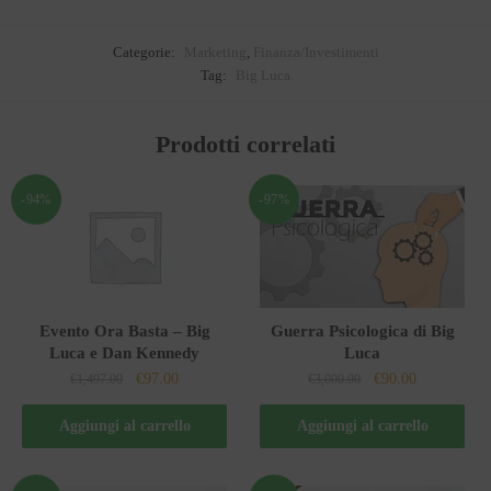
Categorie:
Marketing
,
Finanza/Investimenti
Tag:
Big Luca
Prodotti correlati
-94%
-97%
Evento Ora Basta – Big
Guerra Psicologica di Big
Luca e Dan Kennedy
Luca
Il
Il
Il
Il
€
97.00
€
90.00
€
1,497.00
€
3,000.00
prezzo
prezzo
prezzo
prezzo
originale
attuale
originale
attuale
Aggiungi al carrello
Aggiungi al carrello
era:
è:
era:
è:
€1,497.00.
€97.00.
€3,000.00.
€90.00.