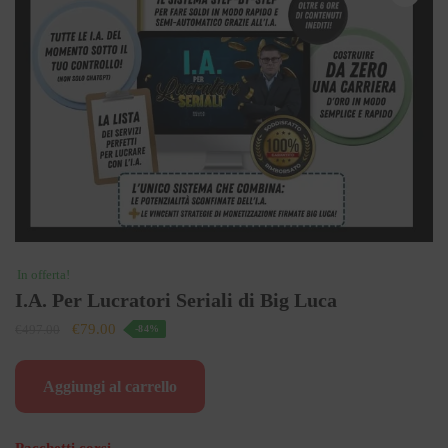
In offerta!
I.A. Per Lucratori Seriali di Big Luca
Il
Il
€
79.00
€
497.00
-84%
prezzo
prezzo
originale
attuale
Aggiungi al carrello
era:
è:
€497.00.
€79.00.
Pacchetti corsi