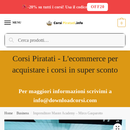
OFF20
-20% su tutti i corsi! Usa il codice
Skip
Skip
to
to
MENU
0
navigation
content
Cerca:
Cerca
Corsi Piratati - L'ecommerce per
acquistare i corsi in super sconto
Per maggiori informazioni scrivimi a
info@downloadcorsi.com
Home
/
Business
/
Imprenditore Master Academy – Mirco Gasparotto