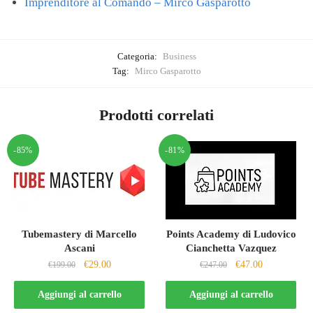
Imprenditore al Comando – Mirco Gasparotto
Categoria:
Business
Tag:
Mirco Gasparotto
Prodotti correlati
-85%
-81%
Tubemastery di Marcello
Points Academy di Ludovico
Ascani
Cianchetta Vazquez
Il
Il
Il
Il
€
29.00
€
47.00
€
199.00
€
247.00
prezzo
prezzo
prezzo
prezzo
originale
attuale
originale
attuale
Aggiungi al carrello
Aggiungi al carrello
era:
è:
era:
è: