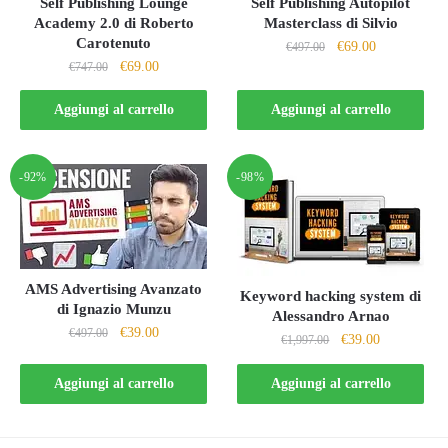
Self Publishing Lounge
Self Publishing Autopilot
Academy 2.0 di Roberto
Masterclass di Silvio
Carotenuto
Il
Il
€
69.00
€
497.00
Il
Il
€
69.00
€
747.00
prezzo
prezzo
prezzo
prezzo
originale
attuale
originale
attuale
Aggiungi al carrello
Aggiungi al carrello
era:
è:
era:
è:
€497.00.
€69.00.
€747.00.
€69.00.
-92%
-98%
AMS Advertising Avanzato
Keyword hacking system di
di Ignazio Munzu
Alessandro Arnao
Il
Il
€
39.00
€
497.00
Il
Il
€
39.00
€
1,997.00
prezzo
prezzo
prezzo
prezzo
originale
attuale
originale
attuale
Aggiungi al carrello
Aggiungi al carrello
era:
è:
era:
è:
€497.00.
€39.00.
€1,997.00.
€39.00.