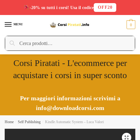
OFF20
-20% su tutti i corsi! Usa il codice
Skip
Skip
to
to
MENU
0
navigation
content
Cerca:
Cerca
Corsi Piratati - L'ecommerce per
acquistare i corsi in super sconto
Per maggiori informazioni scrivimi a
info@downloadcorsi.com
Home
/
Self Publishing
/
Kindle Automatic System – Luca Valori