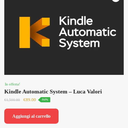
In offerta!
Kindle Automatic System – Luca Valori
Il
Il
€
89.00
€
1,500.00
-94%
prezzo
prezzo
originale
attuale
Aggiungi al carrello
era:
è:
€1,500.00.
€89.00.