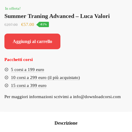
In offerta!
Summer Traning Advanced – Luca Valori
Il
Il
€
57.00
€
297.00
-81%
prezzo
prezzo
originale
attuale
Aggiungi al carrello
era:
è:
€297.00.
€57.00.
Pacchetti corsi
5 corsi a 199 euro
10 corsi a 299 euro (il più acquistato)
15 corsi a 399 euro
Per maggiori informazioni scrivimi a
info@downloadcorsi.com
Descrizione