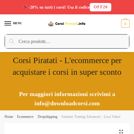
OFF20
-20% su tutti i corsi! Usa il codice
Skip
Skip
to
to
MENU
0
navigation
content
Cerca:
Cerca
Corsi Piratati - L'ecommerce per
acquistare i corsi in super sconto
Per maggiori informazioni scrivimi a
info@downloadcorsi.com
Home
/
Ecommerce
/
Dropshipping
/
Summer Traning Advanced – Luca Valori