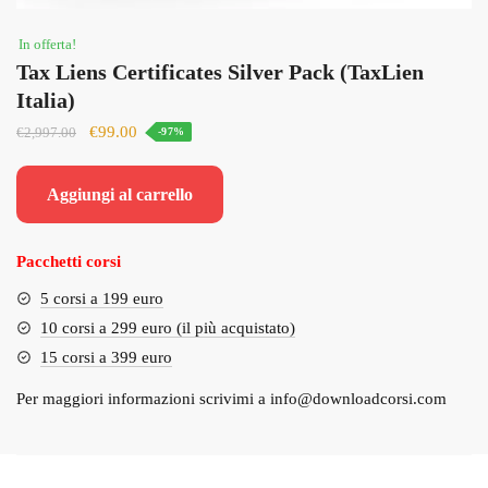
In offerta!
Tax Liens Certificates Silver Pack (TaxLien
Italia)
Il
Il
€
99.00
€
2,997.00
-97%
prezzo
prezzo
originale
attuale
Aggiungi al carrello
era:
è:
€2,997.00.
€99.00.
Pacchetti corsi
5 corsi a 199 euro
10 corsi a 299 euro (il più acquistato)
15 corsi a 399 euro
Per maggiori informazioni scrivimi a
info@downloadcorsi.com