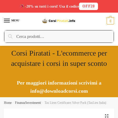
OFF20
-20% su tutti i corsi! Usa il codice
Skip
Skip
to
to
MENU
0
navigation
content
Cerca:
Cerca
Corsi Piratati - L'ecommerce per
acquistare i corsi in super sconto
Per maggiori informazioni scrivimi a
info@downloadcorsi.com
Home
/
Finanza/Investimenti
/
Tax Liens Certificates Silver Pack (TaxLien Italia)