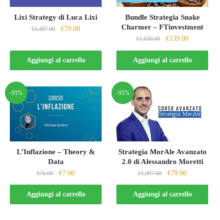
Lixi Strategy di Luca Lixi
Bundle Strategia Snake
Charmer – FTinvestment
Il
Il
€
79.00
€
1,497.00
Il
Il
€
139.00
prezzo
prezzo
€
1,650.00
prezzo
prezzo
originale
attuale
originale
attuale
Aggiungi al carrello
Aggiungi al carrello
era:
è:
era:
è:
€1,497.00.
€79.00.
€1,650.00.
€139.00.
-91%
-93%
L’Inflazione – Theory &
Strategia MorAle Avanzato
Data
2.0 di Alessandro Moretti
Il
Il
Il
Il
€
7.00
€
79.00
€
76.00
€
1,097.00
prezzo
prezzo
prezzo
prezzo
originale
attuale
originale
attuale
Aggiungi al carrello
Aggiungi al carrello
era:
è:
era:
è:
€76.00.
€7.00.
€1,097.00.
€79.00.