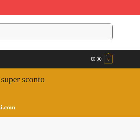
€
0.00
0
n super sconto
i.com