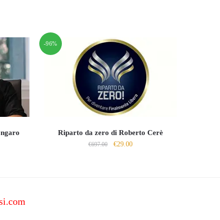
-96%
 Ongaro
Riparto da zero di Roberto Cerè
Il
Il
€
29.00
€
697.00
o
prezzo
prezzo
le
originale
attuale
era:
è:
0.
€697.00.
€29.00.
si.com