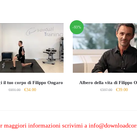
-93%
i il tuo corpo di Filippo Ongaro
Albero della vita di Filippo
Il
Il
Il
Il
€
34.00
€
39.00
€
691.00
€
597.00
prezzo
prezzo
prezzo
prezz
originale
attuale
originale
attua
era:
è:
era:
è:
€691.00.
€34.00.
€597.00.
€39.0
r maggiori informazioni scrivimi a
info@downloadcor