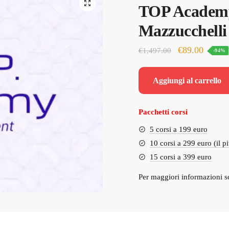
TOP Academy
Mazzucchelli
Il
Il
€
89.00
€
1,497.00
-94%
prezzo
prezzo
originale
attuale
Aggiungi al carrello
era:
è:
€1,497.00.
€89.00
Pacchetti corsi
5 corsi a 199 euro
10 corsi a 299 euro (il p
15 corsi a 399 euro
Per maggiori informazioni s