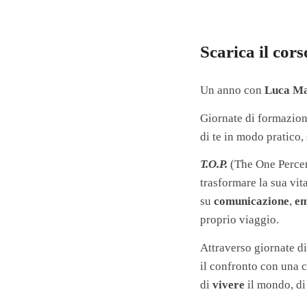
Scarica il co
Un anno con
Luca Ma
Giornate di formazion
di te in modo pratico,
T.O.P.
(The One Perce
trasformare la sua vi
su
comunicazione
,
em
proprio viaggio.
Attraverso giornate di
il confronto con una 
di
vivere
il mondo, d