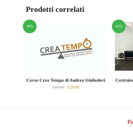
Prodotti correlati
-90%
-95%
Corso Crea Tempo di Andrea Giuliodori
Costruisc
Il
Il
€
29.00
€
297.00
prezzo
prezzo
originale
attuale
era:
è:
€297.00.
€29.00.
Pe