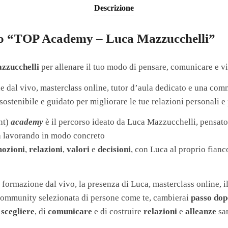
Descrizione
rso “TOP Academy – Luca Mazzucchelli”
zzucchelli
per allenare il tuo modo di pensare, comunicare e vi
e dal vivo, masterclass online, tutor d’aula dedicato e una com
 sostenibile e guidato per migliorare le tue relazioni personali e
nt)
academy
è il percorso ideato da Luca Mazzucchelli, pensato
ta lavorando in modo concreto
ozioni
,
relazioni
,
valori
e
decisioni
, con Luca al proprio fianc
 formazione dal vivo, la presenza di Luca, masterclass online, il
community selezionata di persone come te, cambierai
passo dop
i
scegliere
, di
comunicare
e di costruire
relazioni
e
alleanze
san