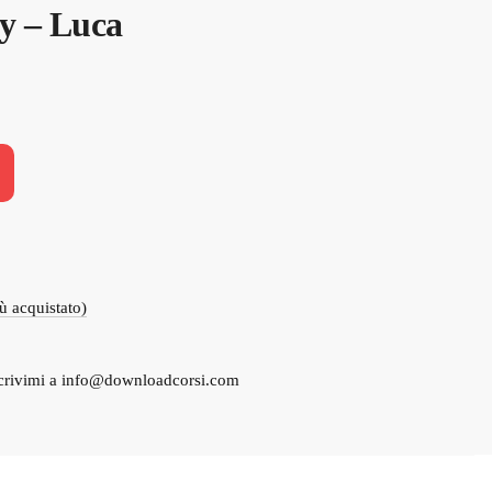
 – Luca
.
iù acquistato)
crivimi a
info@downloadcorsi.com