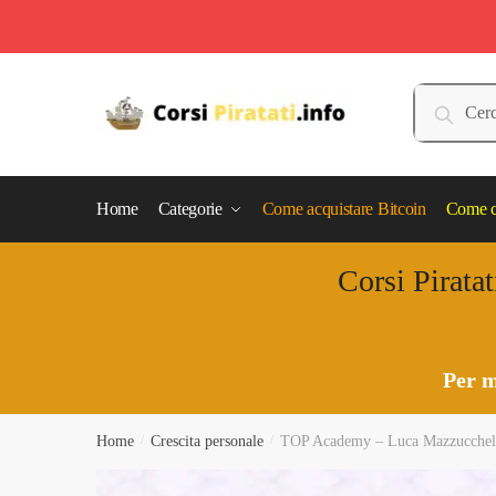
Skip
Skip
to
to
Cerca:
Cerca
navigation
content
Home
Categorie
Come acquistare Bitcoin
Come c
Corsi Piratat
Per m
Home
/
Crescita personale
/
TOP Academy – Luca Mazzucchel