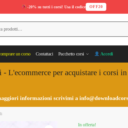
OFF20
-20% su tutti i corsi! Usa il codice
omprare un corso
Contattaci
Pacchetto corsi
Accedi
i - L'ecommerce per acquistare i corsi i
aggiori informazioni scrivimi a
info@downloadcors
li
In offerta!