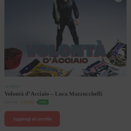
In offerta!
Volontà d’Acciaio – Luca Mazzucchelli
Il
Il
€
19.00
€
297.00
-94%
prezzo
prezzo
originale
attuale
Aggiungi al carrello
era:
è:
€297.00.
€19.00.