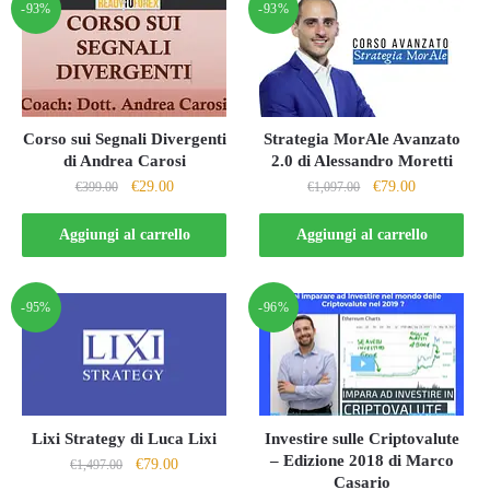
-93%
-93%
Corso sui Segnali Divergenti
Strategia MorAle Avanzato
di Andrea Carosi
2.0 di Alessandro Moretti
Il
Il
Il
Il
€
29.00
€
79.00
€
399.00
€
1,097.00
prezzo
prezzo
prezzo
prezzo
originale
attuale
originale
attuale
Aggiungi al carrello
Aggiungi al carrello
era:
è:
era:
è:
€399.00.
€29.00.
€1,097.00.
€79.00.
-95%
-96%
Lixi Strategy di Luca Lixi
Investire sulle Criptovalute
– Edizione 2018 di Marco
Il
Il
€
79.00
€
1,497.00
Casario
prezzo
prezzo