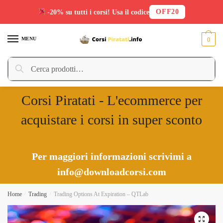
OFF20
-20% su tutti i corsi! Usa il codice
Skip
Skip
to
to
MENU
0
navigation
content
Cerca:
Cerca
Corsi Piratati - L'ecommerce per
acquistare i corsi in super sconto
Per maggiori informazioni scrivimi a
info@downloadcorsi.com
Home
/
Trading
/
Trading Options At Expiration – QTLab