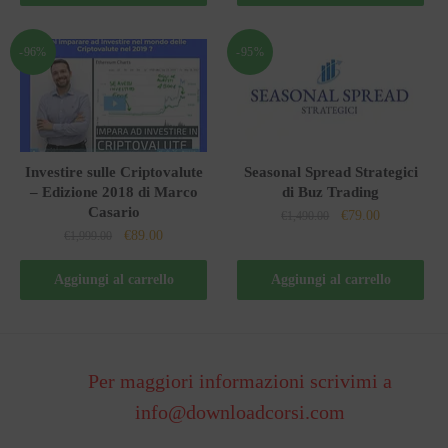
era:
è:
era:
è:
€1,797.00.
€79.00.
€997.00.
€39.00.
-96%
-95%
Investire sulle Criptovalute
Seasonal Spread Strategici
– Edizione 2018 di Marco
di Buz Trading
Casario
Il
Il
€
79.00
€
1,490.00
Il
Il
€
89.00
€
1,999.00
prezzo
prezzo
prezzo
prezzo
originale
attuale
originale
attuale
Aggiungi al carrello
Aggiungi al carrello
era:
è:
era:
è:
€1,490.00.
€79.00.
€1,999.00.
€89.00.
Per maggiori informazioni scrivimi a
info@downloadcorsi.com