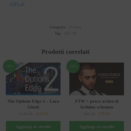
QTLab
Categoria:
Trading
Tag:
QTLAB
Prodotti correlati
-96%
-96%
The Options Edge 2 – Luca
FTW + proce action di
Giusti
Arduino schenato
Il
Il
Il
Il
€
79.00
€
39.00
€
1,797.00
€
997.00
prezzo
prezzo
prezzo
prezzo
originale
attuale
originale
attuale
Aggiungi al carrello
Aggiungi al carrello